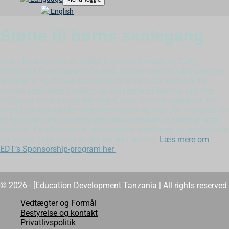
English
Støtte til børns skolegang
Vi er i kontakt med en række Day Care Centers og Early
Childhood Development Centers. Udover vores frivillig-program
arbejder vi også med sponsorship til børn, der kommer fra
mindre bemidlede familier, og som dermed ikke har råd eller
mulighed for at betale den afgift, som centeret opkræver. For
hvert barn udarbejder vi en beskrivelse, og man får mulighed for
at følge barnets udvikling gennem kontakten til centeret og til
familien. En aftale om et sponsorship indebærer, at man betaler
for barnet i alle de tre år, det går på centeret.
Læs mere om
EDT’s Sponsorship-program her
© 2026 - [Education Development Tanzania | All rights reserved
Vedtægter og Formål
Bestyrelse og kontakt
Privatlivspolitik